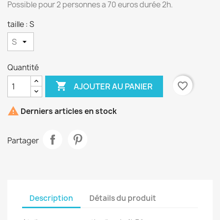
Possible pour 2 personnes a 70 euros durée 2h.
taille : S
Quantité

favorite_border
AJOUTER AU PANIER

Derniers articles en stock
Partager
Description
Détails du produit