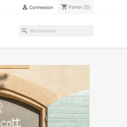
shopping_cart

Panier
(0)
Connexion
search